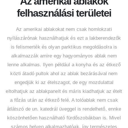
Az amerikai ablakok
felhasználási területei
Az amerikai ablakokat nem csak homlokzati
nyílászárónak használhatjuk és ezt a lakberendezők
is felismerték és olyan parktikus megoldásolra is
alkalmazzák amire egy hagyományos ablak nem
lenne alkalmas. Ilyen például a konyha és az étkező
közti átadó pultok ahol az ablak bezárásával nem
engedjük ki az ételszagot, de egy mozdulattal
eltolhatjuk az ablakpanelt és máris kiadhatjuk az ételt
a főzás után az étkező felé. A tolóablak nem csak
átlátszó de un. katedrál üveggel is rendelhető, ennke
köszönhetően használható fürdőszobákban is. Mivel
számos helyen alkalmazhatóak, így természetes