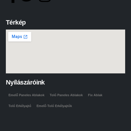
Térkép
Nyílászáróink
Emelő Paneles Ablakok
Toló Paneles Ablakok
Fix Ablak
Toló Erkélyajtó
Emelő-Toló Erkélyajtók