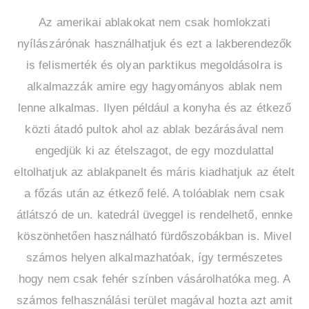
Az amerikai ablakokat nem csak homlokzati
nyílászárónak használhatjuk és ezt a lakberendezők
is felismerték és olyan parktikus megoldásolra is
alkalmazzák amire egy hagyományos ablak nem
lenne alkalmas. Ilyen például a konyha és az étkező
közti átadó pultok ahol az ablak bezárásával nem
engedjük ki az ételszagot, de egy mozdulattal
eltolhatjuk az ablakpanelt és máris kiadhatjuk az ételt
a főzás után az étkező felé. A tolóablak nem csak
átlátszó de un. katedrál üveggel is rendelhető, ennke
köszönhetően használható fürdőszobákban is. Mivel
számos helyen alkalmazhatóak, így természetes
hogy nem csak fehér színben vásárolhatóka meg. A
számos felhasználási terület magával hozta azt amit