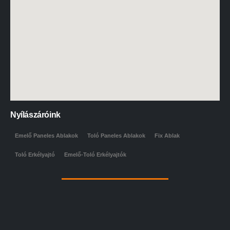
Nyílászáróink
Emelő Paneles Ablakok
Toló Paneles Ablakok
Fix Ablak
Toló Erkélyajtó
Emelő-Toló Erkélyajtók