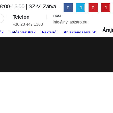
8:00-16:00 | SZ-V: Zárva
Email
Telefon
info@nyilaszaro.eu
+36 20 447 1363
Áraj
ók
Tolóablak Árak
Raktárról
Ablakrendszereink