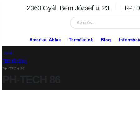
2360 Gyál, Bem József u. 23.
H-P: 0
Amerikai Ablak
Termékeink
Blog
Informáci
HOME
TERMÉKEINK
PH-TECH 86
PH-TECH 86